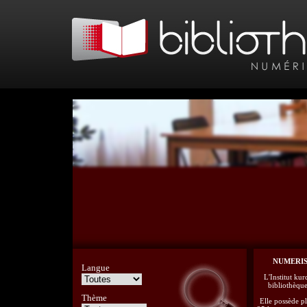
NUMERIS
Langue
L'Institut kur
bibliothèqu
— 10 —
Thème
Elle possède p