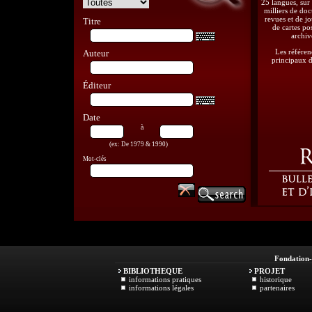
25 langues, sur 
milliers de doc
revues et de j
Titre
de cartes pos
archiv
Les référen
Auteur
principaux d
Éditeur
Date
à
Les Femmes en Iran :
(ex: De 1979 & 1990)
Pressions sociales et stratégies
Mot-clés
identitaires
L'Harmattan-1998-01-01
Fondation
BIBLIOTHEQUE
PROJET
informations pratiques
historique
informations légales
partenaires