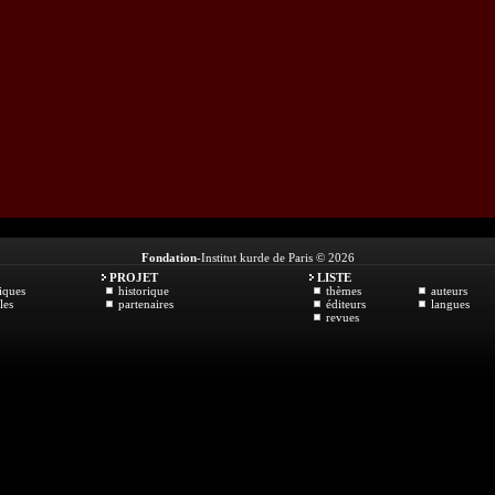
Fondation
-Institut kurde de Paris © 2026
PROJET
LISTE
iques
historique
thèmes
auteurs
les
partenaires
éditeurs
langues
revues