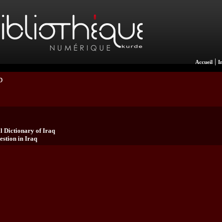
|
Accueil
I
b
l Dictionary of Iraq
stion in Iraq