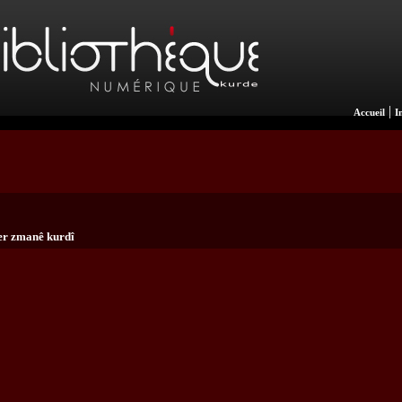
|
Accueil
I
ser zmanê kurdî