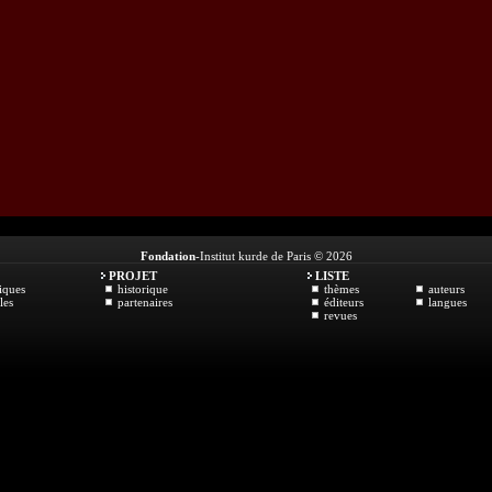
Fondation
-Institut kurde de Paris © 2026
PROJET
LISTE
iques
historique
thèmes
auteurs
les
partenaires
éditeurs
langues
revues