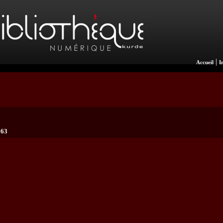
|
Accueil
I
963