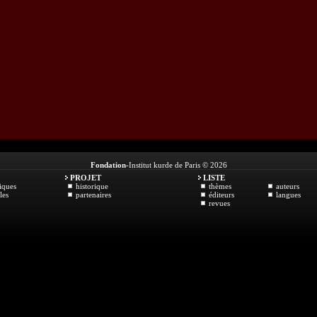
Fondation
-Institut kurde de Paris © 2026
PROJET
LISTE
iques
historique
thèmes
auteurs
les
partenaires
éditeurs
langues
revues