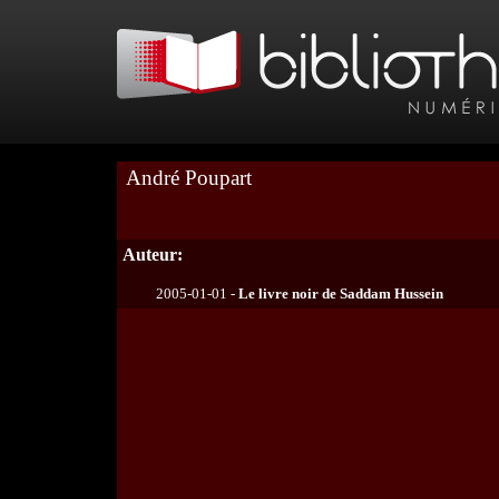
André Poupart
Auteur:
2005-01-01 -
Le livre noir de Saddam Hussein