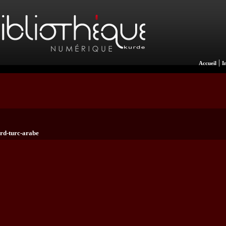
|
Accueil
I
urd-turc-arabe