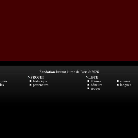
Fondation
-Institut kurde de Paris © 2026
PROJET
LISTE
iques
historique
thèmes
auteurs
les
partenaires
éditeurs
langues
revues