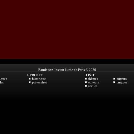
Fondation
-Institut kurde de Paris © 2026
PROJET
LISTE
iques
historique
thèmes
auteurs
les
partenaires
éditeurs
langues
revues