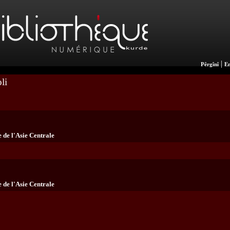
|
Pêrgînî
En
li
 de l'Asie Centrale
 de l'Asie Centrale