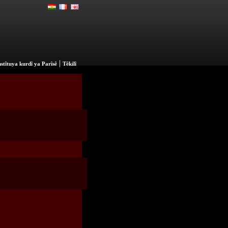
|
stîtuya kurdî ya Parîsê
Têkilî