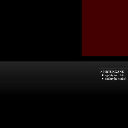
PIRTÛKXANE
agahiyên bikêr
agahiyên hiqûqî