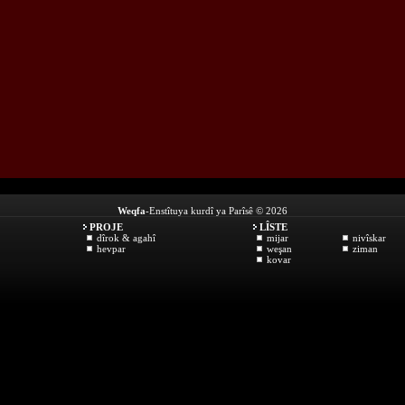
Weqfa
-Enstîtuya kurdî ya Parîsê © 2026
PROJE
LÎSTE
dîrok & agahî
mijar
nivîskar
hevpar
weşan
ziman
kovar