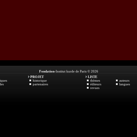
Fondation
-Institut kurde de Paris © 2026
PROJET
LISTE
iques
historique
thèmes
auteurs
les
partenaires
éditeurs
langues
revues