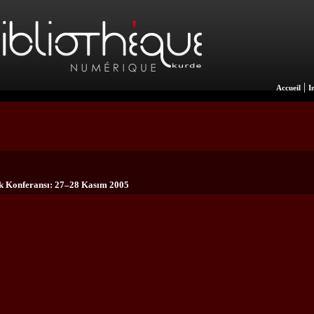
|
Accueil
I
k Konferansı: 27–28 Kasım 2005