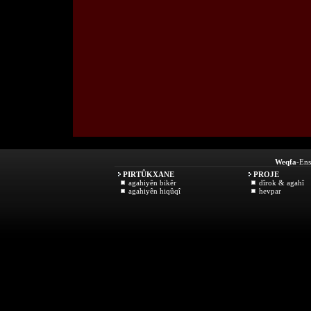
Weqfa
-Ens
PIRTÛKXANE
PROJE
agahiyên bikêr
dîrok & agahî
agahiyên hiqûqî
hevpar