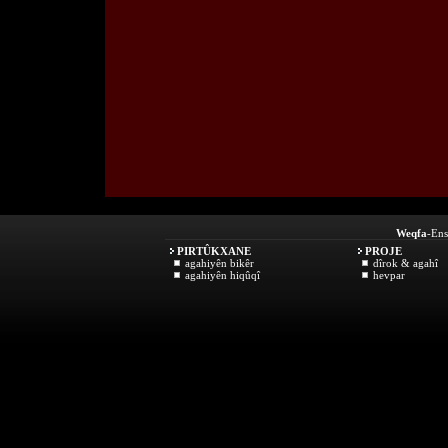
Weqfa
-Ens
PIRTÛKXANE
PROJE
agahiyên bikêr
dîrok & agahî
agahiyên hiqûqî
hevpar