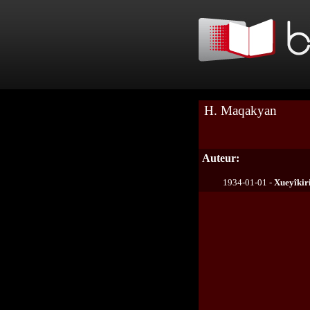
H. Maqakyan
Auteur:
1934-01-01 -
Xueyîkir