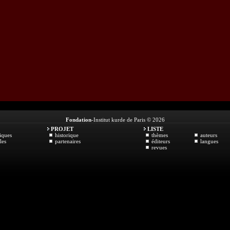
Fondation
-Institut kurde de Paris © 2026
PROJET
LISTE
iques
historique
thèmes
auteurs
les
partenaires
éditeurs
langues
revues