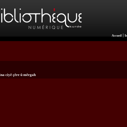
|
Accueil
I
ina ciyê çêre û mêrgah