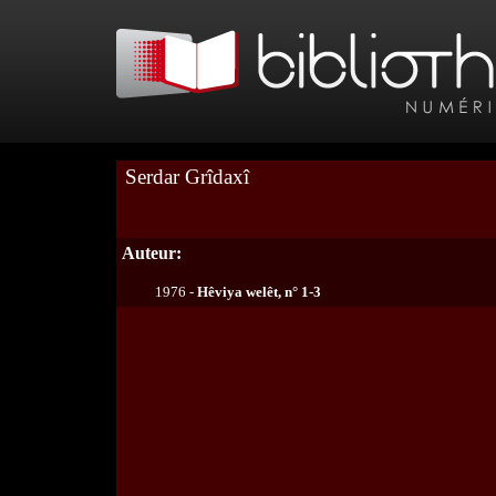
Serdar Grîdaxî
Auteur:
1976 -
Hêviya welêt, n° 1-3