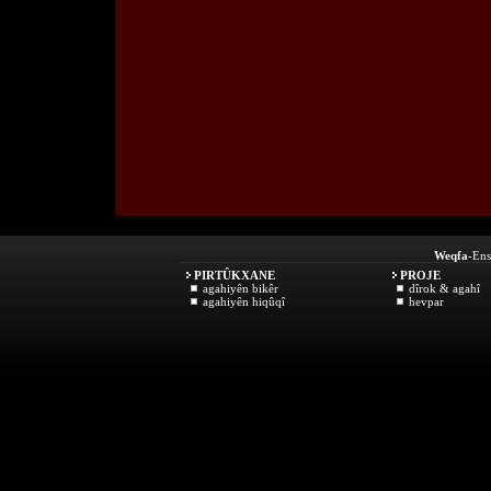
Weqfa
-Ens
PIRTÛKXANE
PROJE
agahiyên bikêr
dîrok & agahî
agahiyên hiqûqî
hevpar