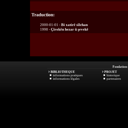
Traduction:
2000-01-01 -
Bi xatirê sîlehan
1998 -
Çîrokên hezar û şevekê
Fondation
BIBLIOTHEQUE
PROJET
informations pratiques
historique
informations légales
partenaires