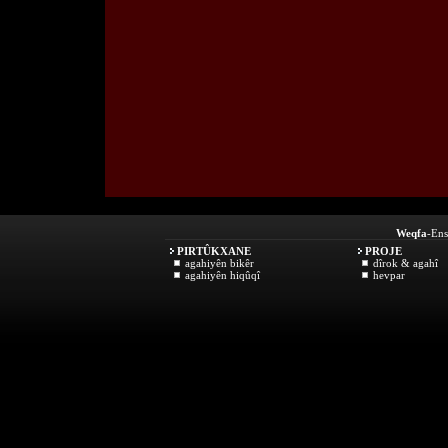
Weqfa
-Ens
PIRTÛKXANE
PROJE
agahiyên bikêr
dîrok & agahî
agahiyên hiqûqî
hevpar