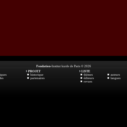
Fondation
-Institut kurde de Paris © 2026
PROJET
LISTE
iques
historique
thèmes
auteurs
les
partenaires
éditeurs
langues
revues