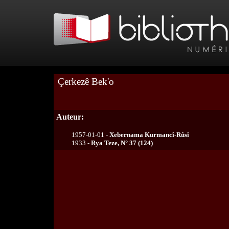
Çerkezê Bek'o
Auteur:
1957-01-01 -
Xebernama Kurmancî-Rûsî
1933 -
Rya Teze, N° 37 (124)