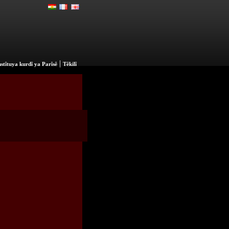
|
stîtuya kurdî ya Parîsê
Têkilî