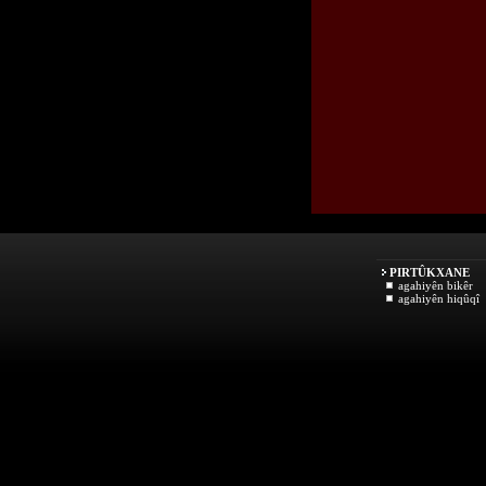
PIRTÛKXANE
agahiyên bikêr
agahiyên hiqûqî