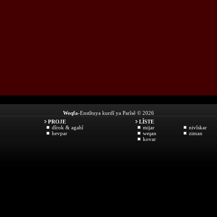
Weqfa
-Enstîtuya kurdî ya Parîsê © 2026
PROJE
LÎSTE
dîrok & agahî
mijar
nivîskar
hevpar
weşan
ziman
kovar