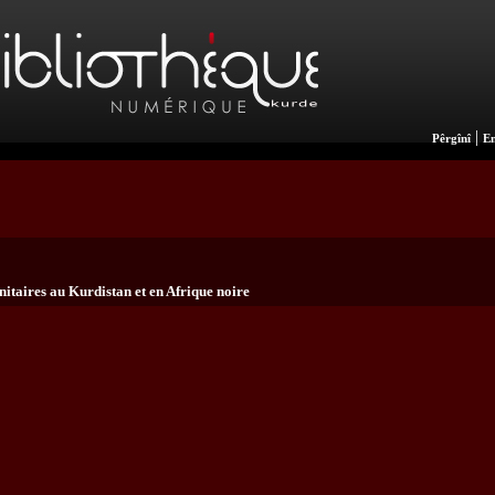
|
Pêrgînî
En
taires au Kurdistan et en Afrique noire