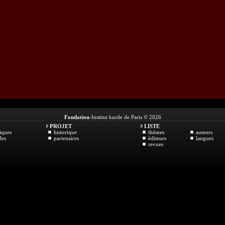
Fondation
-Institut kurde de Paris © 2026
PROJET
LISTE
iques
historique
thèmes
auteurs
les
partenaires
éditeurs
langues
revues