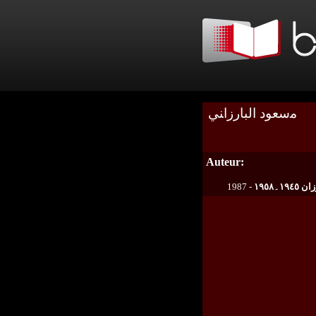
ﻣسعوﺩ ﺍﻟﺒﺎﺭﺯﺍﻨﻲ
Auteur:
1987 -
۔١٩٥٨