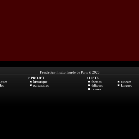
Fondation
-Institut kurde de Paris © 2026
PROJET
LISTE
iques
historique
thèmes
auteurs
les
partenaires
éditeurs
langues
revues