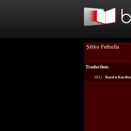
Șêrko Fethulla
Traduction:
2012 -
Kurd û Kurdist