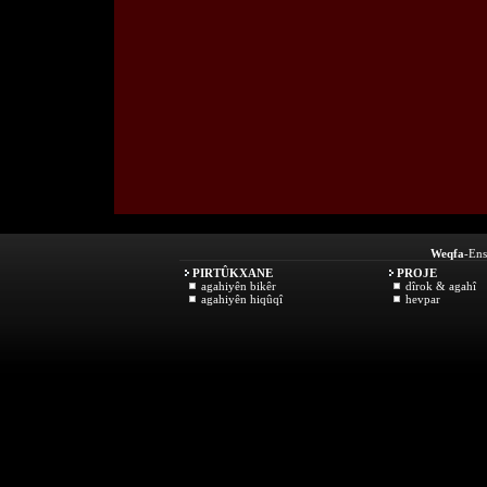
Weqfa
-Ens
PIRTÛKXANE
PROJE
agahiyên bikêr
dîrok & agahî
agahiyên hiqûqî
hevpar