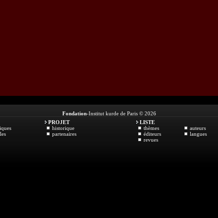
Fondation
-Institut kurde de Paris © 2026
PROJET
LISTE
iques
historique
thèmes
auteurs
les
partenaires
éditeurs
langues
revues