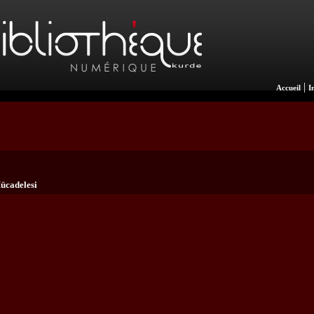
|
Accueil
I
ücadelesi