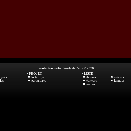
Fondation
-Institut kurde de Paris © 2026
PROJET
LISTE
iques
historique
thèmes
auteurs
les
partenaires
éditeurs
langues
revues