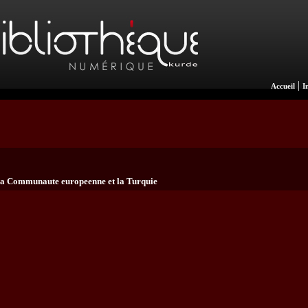
|
Accueil
I
 La Communaute europeenne et la Turquie