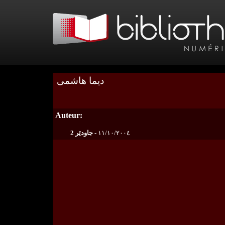
دیما هاشمی
Auteur:
جاودێر 2
١١/١٠/٢٠٠٤ -