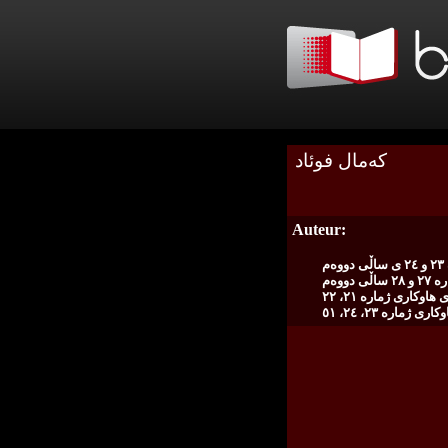
كه‌مال فوئاد
Auteur:
م
ووه‌م
هاوكاری ژماره‌ ٢١، ٢٢
 ژماره‌ ٢٣، ٢٤، ٥١