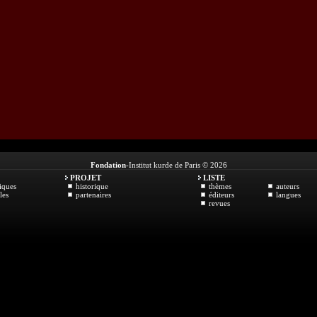
Fondation
-Institut kurde de Paris © 2026
PROJET
LISTE
iques
historique
thèmes
auteurs
les
partenaires
éditeurs
langues
revues