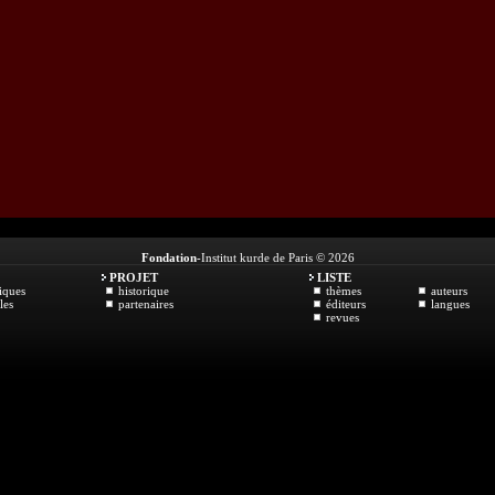
Fondation
-Institut kurde de Paris © 2026
PROJET
LISTE
iques
historique
thèmes
auteurs
les
partenaires
éditeurs
langues
revues