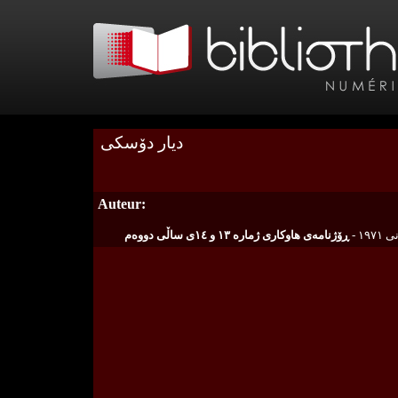
دیار دۆسكی
Auteur:
ڕۆژنامه‌ی هاوكاری ژماره‌ ١٣ و ١٤ی ساڵی دووه‌م