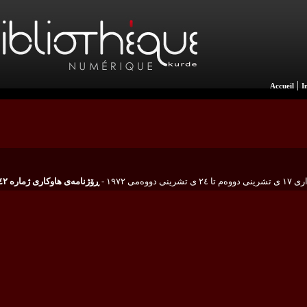
|
Accueil
I
تا ٢٤ ی تشرینی دووه‌می ١٩٧٢
ڕۆژنامه‌ی هاوكاری ژماره ١٤٢ و ١٤٣ ی ساڵی سێیه‌م