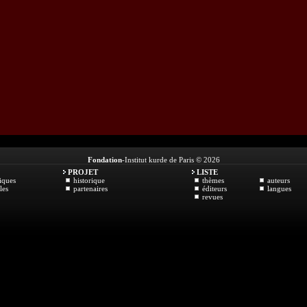
Fondation
-Institut kurde de Paris © 2026
PROJET
LISTE
iques
historique
thèmes
auteurs
les
partenaires
éditeurs
langues
revues