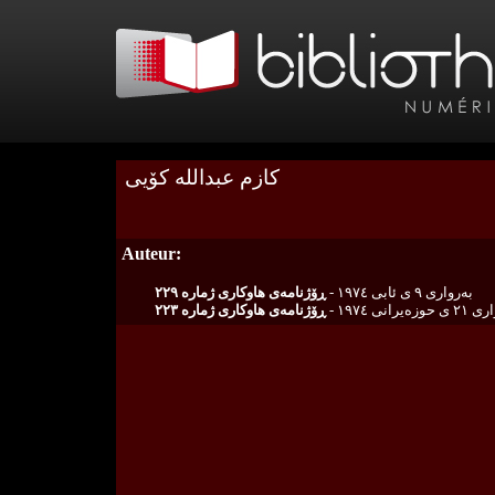
كازم عبدالله‌ كۆیی
Auteur:
به‌رواری ٩ ی ئابی ١٩٧٤ -
ڕۆژنامه‌ی هاوكاری ژمارە ٢٢٩
 حوزه‌یرانی ١٩٧٤
ڕۆژنامه‌ی هاوكاری ژمارە ٢٢٣