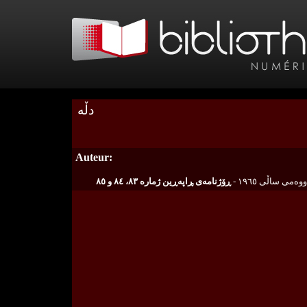
Auteur:
ڕۆژنامه‌ی ‍ڕاپه‌ڕین ژماره‌ ٨٣، ٨٤ و ٨٥