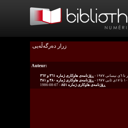
زرار ده‌رگه‌ڵه‌یی
Auteur:
ڕۆژنامەی هاوکاری ژمارە ٣٦١ و ٣٦٢
١٠ تا ١٧ی ئابی ١٩٧٧ -
ڕۆژنامەی هاوکاری ژمارە ٣٨٠ و ٣٨١
1986-08-07 -
ڕۆژنامەی هاوکاری ژمارە ٨٥١