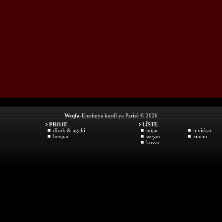
Weqfa
-Enstîtuya kurdî ya Parîsê © 2026
PROJE
LÎSTE
dîrok & agahî
mijar
nivîskar
hevpar
weşan
ziman
kovar