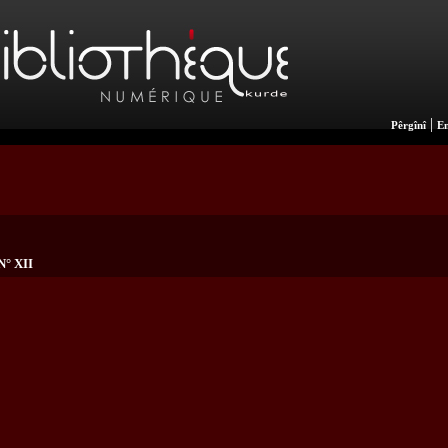
|
Pêrgînî
En
N° XII