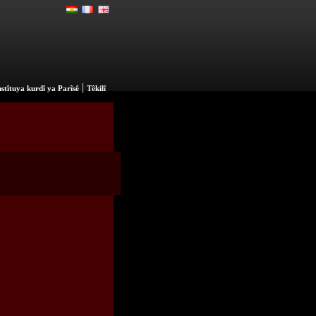
|
stîtuya kurdî ya Parîsê
Têkilî