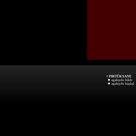
PIRTÛKXANE
agahiyên bikêr
agahiyên hiqûqî