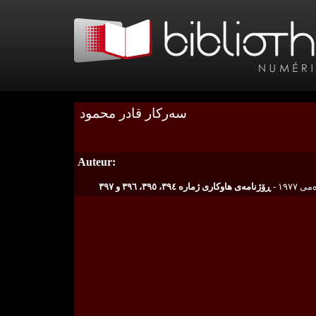
سەرکار قادر محمود
Auteur:
ڕۆژنامەی هاوکاری ژمارە ٣٩٤، ٣٩٥، ٣٩٦ و ٣٩٧