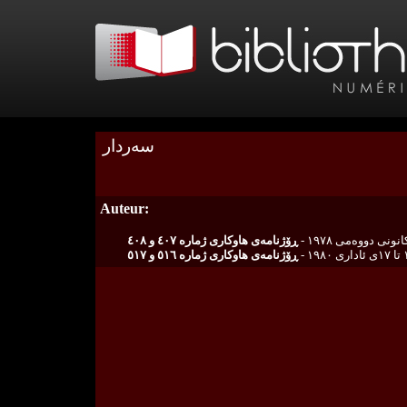
سەردار
Auteur:
ڕۆژنامەی هاوکاری ژمارە ٤٠٧ و ٤٠٨
ی ١٩٨٠
ڕۆژنامەی هاوکاری ژمارە ٥١٦ و ٥١٧