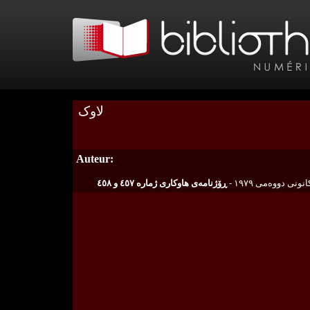
لاوک
Auteur:
ڕۆژنامەی هاوکاری ژمارە ٤٥٧ و ٤٥٨