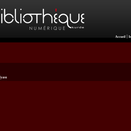
|
Accueil
I
yası