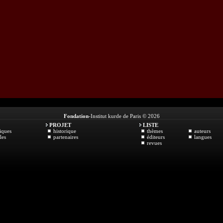
Fondation
-Institut kurde de Paris © 2026
PROJET
LISTE
iques
historique
thèmes
auteurs
les
partenaires
éditeurs
langues
revues