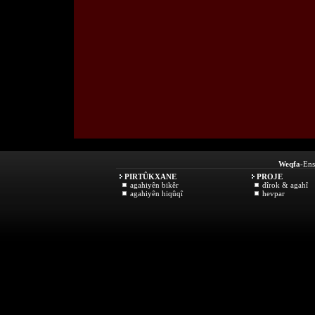
Weqfa
-Ens
PIRTÛKXANE
PROJE
agahiyên bikêr
dîrok & agahî
agahiyên hiqûqî
hevpar