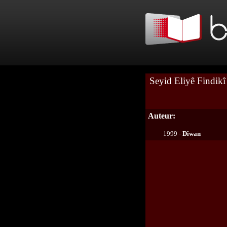
Seyid Eliyê Findikî
Auteur:
1999 -
Dîwan