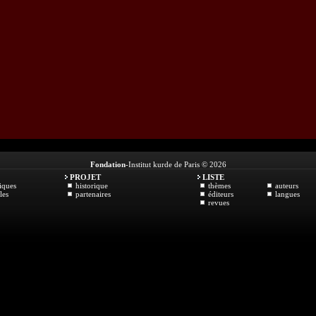
Fondation
-Institut kurde de Paris © 2026
PROJET
LISTE
iques
historique
thèmes
auteurs
les
partenaires
éditeurs
langues
revues