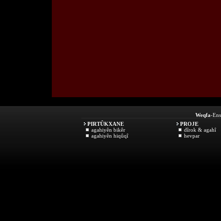
Weqfa
-Ens
PIRTÛKXANE
PROJE
agahiyên bikêr
dîrok & agahî
agahiyên hiqûqî
hevpar