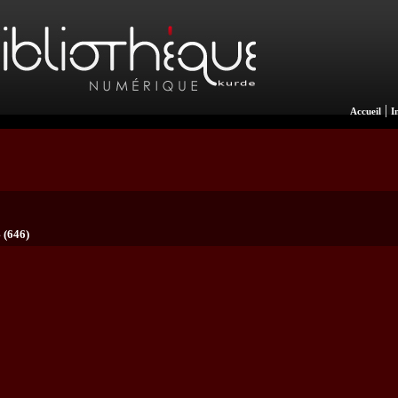
|
Accueil
I
 (646)