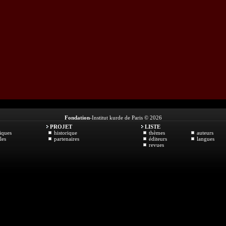
Fondation
-Institut kurde de Paris © 2026
PROJET
LISTE
iques
historique
thèmes
auteurs
les
partenaires
éditeurs
langues
revues