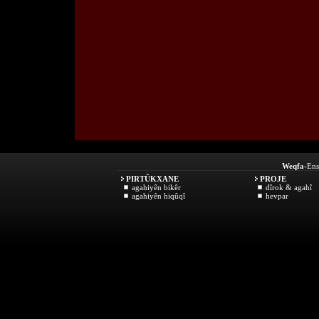
Weqfa
-Ens
PIRTÛKXANE
PROJE
agahiyên bikêr
dîrok & agahî
agahiyên hiqûqî
hevpar