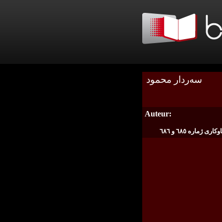
سەردار محمود
Auteur:
ی ژمارە ٦٨٥ و ٦٨٦