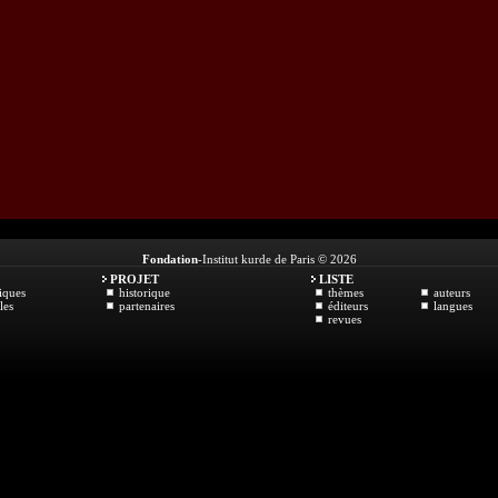
Fondation
-Institut kurde de Paris © 2026
PROJET
LISTE
iques
historique
thèmes
auteurs
les
partenaires
éditeurs
langues
revues