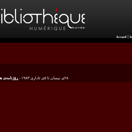
|
Accueil
I
٢٨ی نیسان تا ٥ی ئاداری ١٩٨٣ -
ڕۆژنامەی هاوکار