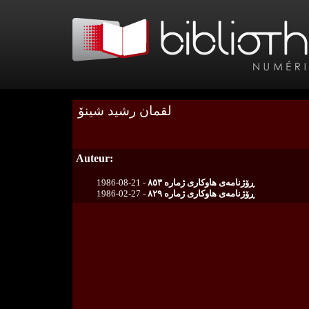
لقمان رشید شینۆ
Auteur:
1986-08-21 -
ڕۆژنامەی هاوکاری ژمارە ٨٥٣
1986-02-27 -
ڕۆژنامەی هاوکاری ژمارە ٨٢٩