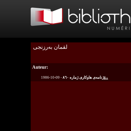
لقمان بەرزنجی
Auteur:
1986-10-09 -
ڕۆژنامەی هاوکاری ژمارە ٨٦٠