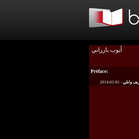
‌أیوب بارزاني
Préface:
2014-01-01 -
ف وانلي