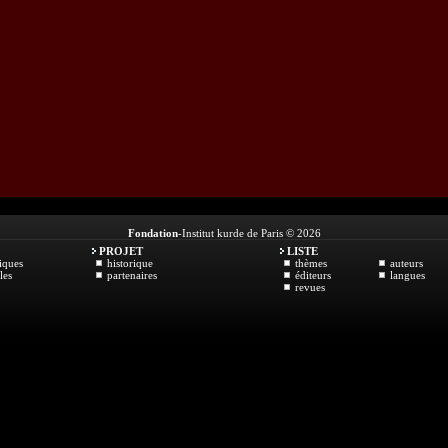
Fondation
-Institut kurde de Paris © 2026
PROJET
LISTE
iques
historique
thèmes
auteurs
les
partenaires
éditeurs
langues
revues