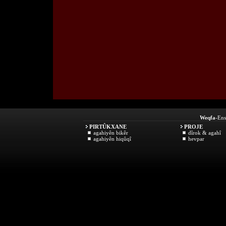
Weqfa
-Ens
PIRTÛKXANE
PROJE
agahiyên bikêr
dîrok & agahî
agahiyên hiqûqî
hevpar