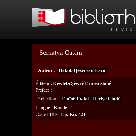
Serhatya Casim
Auteur
:
Hakob Qezeryan-Lazo
Éditeur
:
Dewleta Şêwrê Ermenîstanê
Préface
:
Traduction
:
Emînê Evdal
Heciyê Cindî
Langue
:
Kurde
Code FIKP
:
Lp. Ku. 421