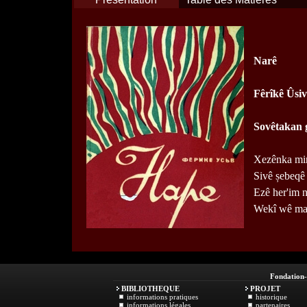
Narê
Fêrîkê Ûsiv
Sovêtakan 
Xezênka min
Sivê șebeqê 
Ezê her'im n
Wekî wê mal
Fondation
BIBLIOTHEQUE
PROJET
informations pratiques
historique
informations légales
partenaires