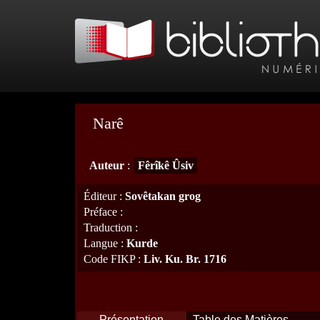
Narê
Auteur
:
Fêrîkê Ûsiv
Éditeur
:
Sovêtakan grog
Préface
:
Traduction
:
Langue
:
Kurde
Code FIKP
:
Liv. Ku. Br. 1716
Présentation
Table des Matières