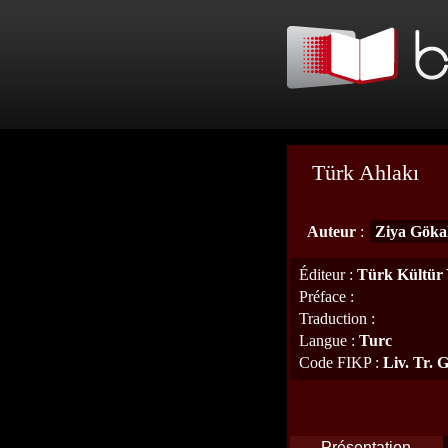
Türk Ahlakı
Auteur
:
Ziya Göka
Éditeur
:
Türk Kültür 
Préface
:
Traduction
:
Langue
:
Turc
Code FIKP
:
Liv. Tr. 
Présentation