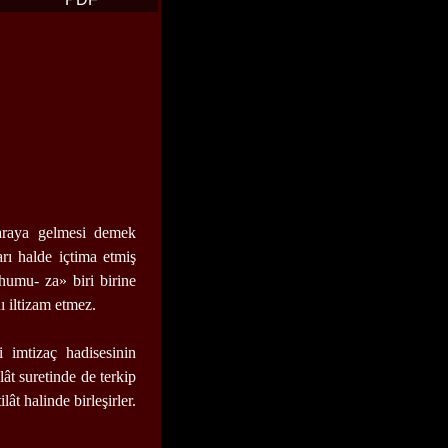
raraya gelmesi demek
arı halde içtima etmiş
humu- za» biri birine
ı iltizam etmez.
i imtizaç hadisesinin
lât suretinde de terkip
lât halinde birleşirler.