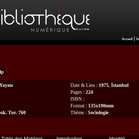
|
Accueil
I
lp
Yayını
Date & Lieu
:
1975
,
İstanbul
Pages
:
224
ISBN
:
Format
:
135x190mm
Gok. Tur. 760
Thème
:
Sociologie
Table des Matières
Introduction
Identité